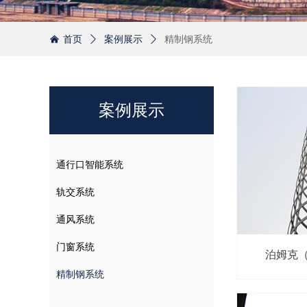
首页
ꄲ
案例展示
ꄲ
精制钢系统
낀
案例展示
通行口智能系统
轨交系统
通风系统
门窗系统
泊姆克
精制钢系统