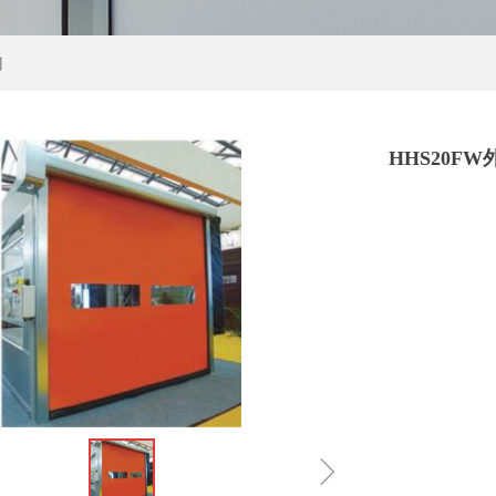
门
HHS20F
ꁇ