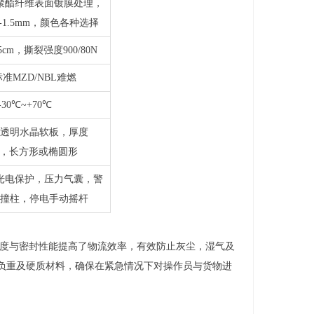
聚酯纤维表面镀膜处理，
m-1.5mm，颜色各种选择
0/5cm，撕裂强度900/80N
准MZD/NBL难燃
-30℃~+70℃
C透明水晶软板，厚度
mm，长方形或椭圆形
光电保护，压力气囊，警
撞柱，停电手动摇杆
度与密封性能提高了物流效率，有效防止灰尘，湿气及
负重及硬质材料，确保在紧急情况下对操作员与货物进