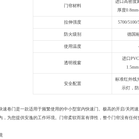
进口高密度
门帘材料
厚度0.8m
拉伸强度
5700/510
防火级别
德国标
使用温度
进口PV
透明视窗
1.5
标准红外线
安全配置
示灯，防
卷门是一款适用于频繁使用的中小型室内快速门。极高的开启/关闭速
内，为您提供安逸的工作环境。门帘柔软而富有弹性，整个门帘没有任何
。
境